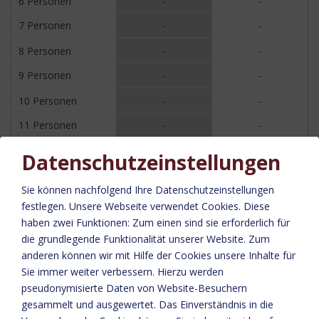
6 Personen
-
-
7 Personen
-
-
8 Personen
-
-
9 Personen
-
-
10 Personen
-
-
11 Personen
-
-
12 Personen
-
-
Datenschutzeinstellungen
13 Personen
-
-
Sie können nachfolgend Ihre Datenschutzeinstellungen
14 Personen
-
-
festlegen.
Unsere Webseite verwendet Cookies. Diese
haben zwei Funktionen: Zum einen sind sie erforderlich für
15 Personen
-
-
die grundlegende Funktionalität unserer Website. Zum
16 Personen
-
-
anderen können wir mit Hilfe der Cookies unsere Inhalte für
Sie immer weiter verbessern. Hierzu werden
Preise pro Nacht inkl. Kurtaxe.
pseudonymisierte Daten von Website-Besuchern
gesammelt und ausgewertet. Das Einverständnis in die