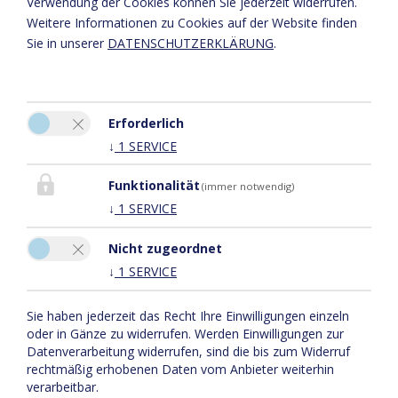
Verwendung der Cookies können Sie jederzeit widerrufen.
Weitere Informationen zu Cookies auf der Website finden
Sie in unserer
DATENSCHUTZERKLÄRUNG
.
Erforderlich
↓
1
SERVICE
Bitte aktivieren Sie in den Cookie Einstellungen die Option
"Funktionalität" für die korrekte Map-Darstellung
Funktionalität
(immer notwendig)
COOKIE EINSTELLUNGEN
↓
1
SERVICE
Nicht zugeordnet
↓
1
SERVICE
Sie haben jederzeit das Recht Ihre Einwilligungen einzeln
oder in Gänze zu widerrufen. Werden Einwilligungen zur
Napoleonvilla & Franzosenstüberl
Datenverarbeitung widerrufen, sind die bis zum Widerruf
Aschbach 4, Sonnenterrasse Süd
rechtmäßig erhobenen Daten vom Anbieter weiterhin
9863 Rennweg am Katschberg
verarbeitbar.