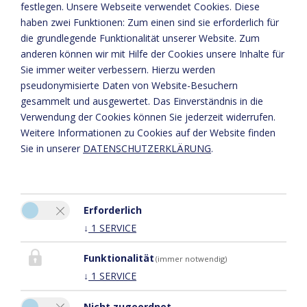
festlegen.
Unsere Webseite verwendet Cookies. Diese
haben zwei Funktionen: Zum einen sind sie erforderlich für
die grundlegende Funktionalität unserer Website. Zum
anderen können wir mit Hilfe der Cookies unsere Inhalte für
Sie immer weiter verbessern. Hierzu werden
Anfrage
pseudonymisierte Daten von Website-Besuchern
gesammelt und ausgewertet. Das Einverständnis in die
Verwendung der Cookies können Sie jederzeit widerrufen.
Weitere Informationen zu Cookies auf der Website finden
Sie in unserer
DATENSCHUTZERKLÄRUNG
.
Erforderlich
↓
1
SERVICE
Bitte aktivieren Sie in den Cookie Einstellungen die Option
"Funktionalität" für die korrekte Map-Darstellung
Funktionalität
(immer notwendig)
COOKIE EINSTELLUNGEN
↓
1
SERVICE
Nicht zugeordnet